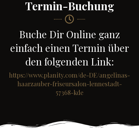
Termin-Buchung
Buche Dir Online ganz
einfach einen Termin über
den folgenden Link:
https://www.planity.com/de-DE/angelinas-
haarzauber-friseursalon-lennestadt-
57368-kde